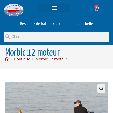
0
Projets et prestations
Bateaux d’occasion
Des plans de bateaux pour une mer plus belle
Morbic 12 moteur
>
Boutique
>
Morbic 12 moteur