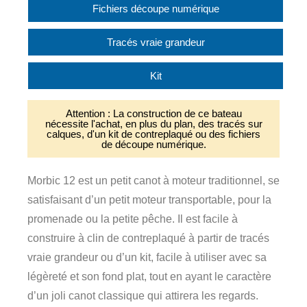
Fichiers découpe numérique
Tracés vraie grandeur
Kit
Attention : La construction de ce bateau
nécessite l'achat, en plus du plan, des tracés sur
calques, d'un kit de contreplaqué ou des fichiers
de découpe numérique.
Morbic 12 est un petit canot à moteur traditionnel, se
satisfaisant d’un petit moteur transportable, pour la
promenade ou la petite pêche. Il est facile à
construire à clin de contreplaqué à partir de tracés
vraie grandeur ou d’un kit, facile à utiliser avec sa
légèreté et son fond plat, tout en ayant le caractère
d’un joli canot classique qui attirera les regards.