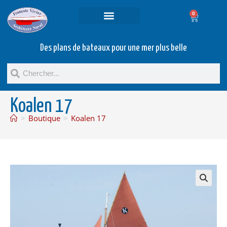
0
Projets et prestations
Bateaux d’occasion
Des plans de bateaux pour une mer plus belle
Koalen 17
>
Boutique
>
Koalen 17