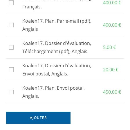
400.00
€
Français.
Vous pouvez aussi commander des
fichiers
de découpe numérique
et faire découper le
kit par une entreprise de votre choix.
Koalen17, Plan, Par e-mail (pdf),
400.00
€
Pour commander un
kit
, s’adresser à l’un de
Anglais
mes
partenaires
. En France, chantier
Grand-
Largue
.
Koalen17, Dossier d'évaluation,
5.00
€
Les frais postaux et la TVA, si elle s’applique,
Téléchargement (pdf), Anglais.
sont inclus dans les prix affichés.
Koalen17, Dossier d'évaluation,
20.00
€
Envoi postal, Anglais.
Koalen17, Plan, Envoi postal,
450.00
€
Anglais.
AJOUTER