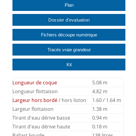
Plan
Dossier d'evaluation
Fichiers découpe numérique
Tracés vraie grandeur
Kit
Longueur de coque
5.08 m
Longueur flottaison
4.82 m
Largeur hors bordé
/ hors liston
1.60 / 1.64 m
Largeur flottaison
1.38 m
Tirant d'eau dérive basse
0.94 m
Tirant d'eau dérive haute
0.18 m
Ballast liquide
138 litres