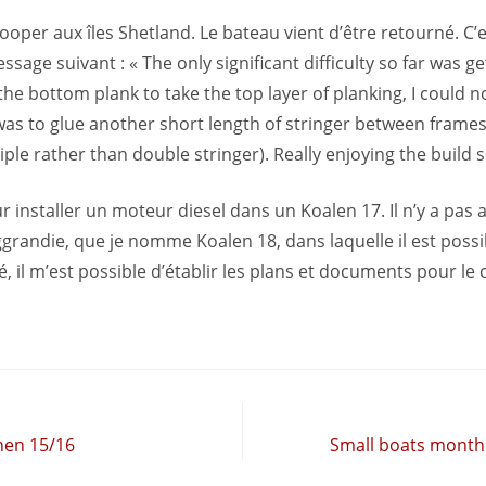
oper aux îles Shetland. Le bateau vient d’être retourné. C’e
sage suivant : « The only significant difficulty so far was g
 the bottom plank to take the top layer of planking, I coul
 was to glue another short length of stringer between frames
riple rather than double stringer). Really enjoying the build 
r installer un moteur diesel dans un Koalen 17. Il n’y a pas a
grandie, que je nomme Koalen 18, dans laquelle il est possib
é, il m’est possible d’établir les plans et documents pour le 
hen 15/16
Small boats monthl