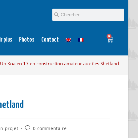
0
ir plus
Photos
Contact
Un Koalen 17 en construction amateur aux îles Shetland
hetland
n projet
0 commentaire