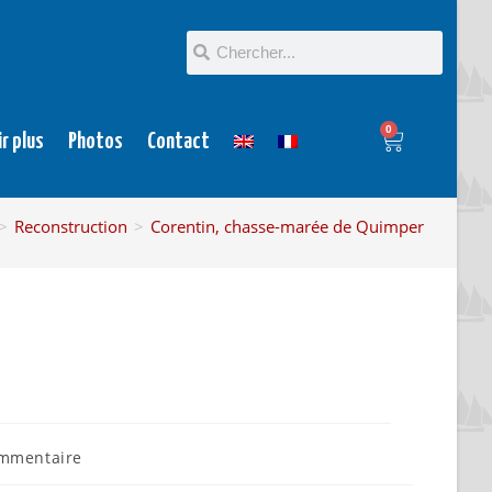
0
ir plus
Photos
Contact
>
Reconstruction
>
Corentin, chasse-marée de Quimper
mmentaire