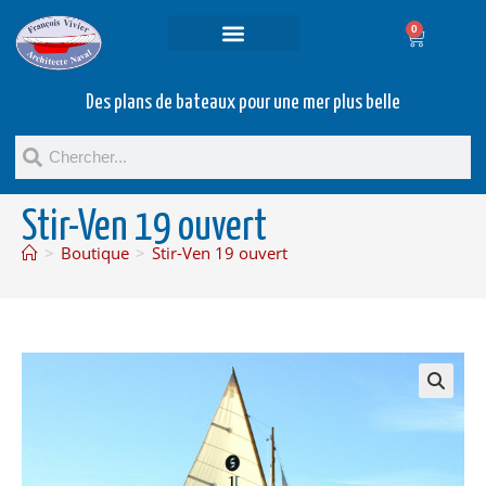
0
Projets et prestations
Bateaux d’occasion
Des plans de bateaux pour une mer plus belle
Stir-Ven 19 ouvert
>
Boutique
>
Stir-Ven 19 ouvert