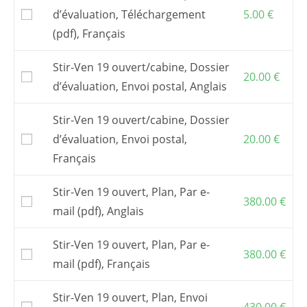
Il inclut une assistance par email ou
d’évaluation, Téléchargement
5.00
€
téléphone.
(pdf), Français
Attention : pour construire ce bateau, il vous
faut acquérir
un kit de contreplaqué en
découpe numérique
.
Stir-Ven 19 ouvert/cabine, Dossier
20.00
€
Vous pouvez aussi commander des
fichiers
d’évaluation, Envoi postal, Anglais
de découpe numérique
et faire découper le
kit par une entreprise de votre choix.
Stir-Ven 19 ouvert/cabine, Dossier
Pour commander un
kit
, s’adresser à l’un de
d’évaluation, Envoi postal,
20.00
€
mes
partenaires
. En France, chantier
Grand-
Largue
Français
.
Les frais postaux et la TVA, si elle s’applique,
sont inclus dans les prix affichés.
Stir-Ven 19 ouvert, Plan, Par e-
380.00
€
mail (pdf), Anglais
Stir-Ven 19 ouvert, Plan, Par e-
380.00
€
mail (pdf), Français
Stir-Ven 19 ouvert, Plan, Envoi
430.00
€