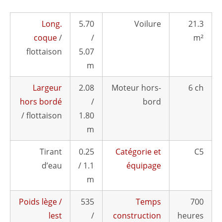
Long.
5.70
Voilure
21.3
coque
/
/
m²
flottaison
5.07
m
Largeur
2.08
Moteur hors-
6 ch
hors bordé
/
bord
/ flottaison
1.80
m
Tirant
0.25
Catégorie et
C5
d’eau
/ 1.1
équipage
m
Poids lège /
535
Temps
700
lest
/
construction
heures