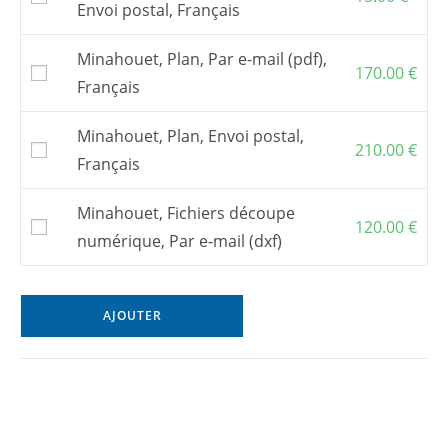
Envoi postal, Français
Ce bateau ne peut être construit qu’avec
un
kit de contreplaqué en découpe numérique
.
Minahouet, Plan, Par e-mail (pdf),
Pour commander un
kit
, s’adresser à l’un de
170.00
€
Français
mes
partenaires
.
Vous pouvez aussi commander des
fichiers
Minahouet, Plan, Envoi postal,
de découpe numérique
pour faire découper
210.00
€
le kit (version clin seulement) par une
Français
entreprise de votre choix.
Les frais postaux et la TVA, si elle s’applique,
Minahouet, Fichiers découpe
120.00
€
sont inclus dans les prix affichés.
numérique, Par e-mail (dxf)
AJOUTER