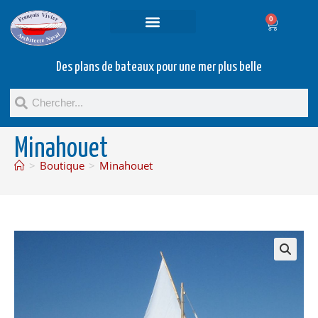
0
Projets et prestations
Bateaux d’occasion
Des plans de bateaux pour une mer plus belle
Minahouet
>
Boutique
>
Minahouet