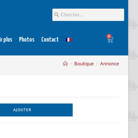
0
ir plus
Photos
Contact
>
Boutique
>
Annonce
AJOUTER