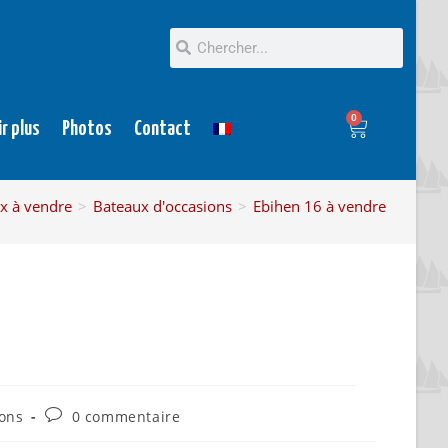
0
ir plus
Photos
Contact
x à vendre
>
Bateaux d'occasions
>
Ebihen 16 à vendre
ions
0 commentaire