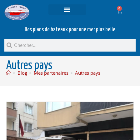
0
Projets et prestations
Bateaux d’occasion
Des plans de bateaux pour une mer plus belle
Autres pays
>
Blog
>
Mes partenaires
>
Autres pays